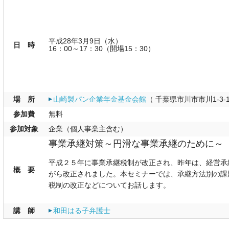
平成28年3月9日（水）
日 時
16：00～17：30（開場15：30）
場 所
山崎製パン企業年金基金会館
（ 千葉県市川市市川1-3-
参加費
無料
参加対象
企業（個人事業主含む）
事業承継対策～円滑な事業承継のために～
平成２５年に事業承継税制が改正され、昨年は、経営承
概 要
がら改正されました。本セミナーでは、承継方法別の課
税制の改正などについてお話します。
講 師
和田はる子弁護士