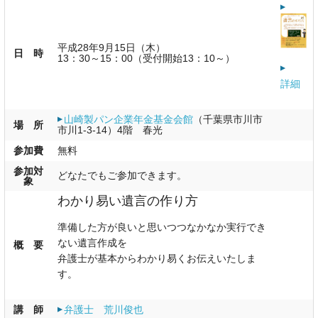
平成28年9月15日（木）
日 時
13：30～15：00（受付開始13：10～）
詳細
山崎製パン企業年金基金会館
（千葉県市川市
場 所
市川1-3-14）4階 春光
参加費
無料
参加対
どなたでもご参加できます。
象
わかり易い遺言の作り方
準備した方が良いと思いつつなかなか実行でき
ない遺言作成を
概 要
弁護士が基本からわかり易くお伝えいたしま
す。
講 師
弁護士 荒川俊也