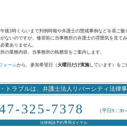
午後1時くらいまで判例時報や弁護士の懲戒事例などを昼ご飯
定がないのですが、修習前に当事務所の弁護士の雰囲気を見て
は必要ありません。
務所の業務内容、当事務所の執務室をご案内します。
フォーム
から、参加希望日（
火曜日だけ実施
しています）をご
・トラブルは、
弁護士法人リバーシティ法律
47-325-7378
（平日9：30
法律相談予約専用ダイヤル