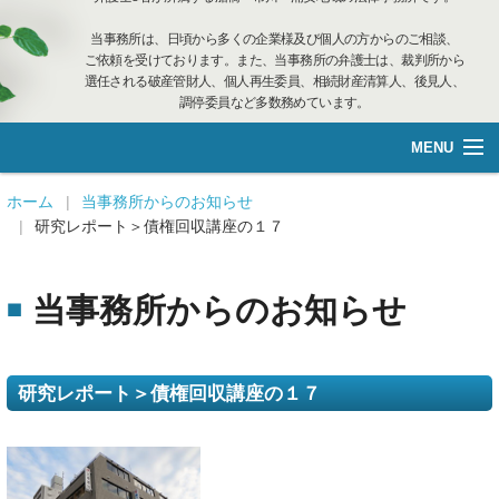
当事務所は、日頃から多くの企業様及び個人の方からのご相談、
ご依頼を受けております。また、当事務所の弁護士は、裁判所から
選任される破産管財人、個人再生委員、相続財産清算人、後見人、
調停委員など多数務めています。
MENU
総合案内
ホーム
当事務所からのお知らせ
研究レポート＞債権回収講座の１７
不動産管理
当事務所からのお知らせ
企業再生·個人借金
離婚相談
研究レポート＞債権回収講座の１７
遺言管理