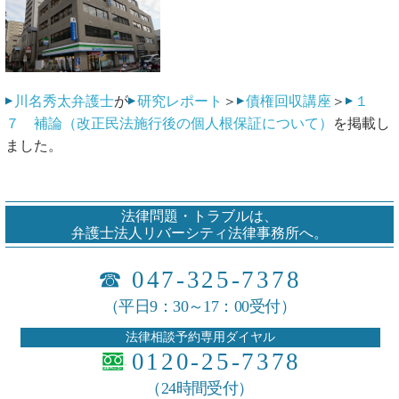
川名秀太弁護士
が
研究レポート
＞
債権回収講座
＞
１
７ 補論（改正民法施行後の個人根保証について）
を掲載し
ました。
法律問題・トラブルは、
弁護士法人リバーシティ法律事務所へ。
☎
047-325-7378
（平日9：30～17：00受付）
法律相談予約専用ダイヤル
0120-25-7378
（24時間受付）