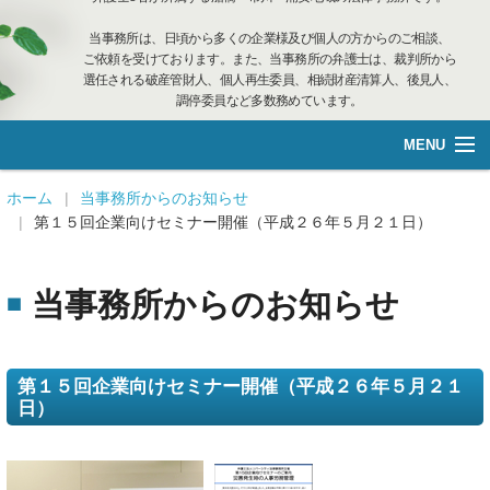
当事務所は、日頃から多くの企業様及び個人の方からのご相談、
ご依頼を受けております。また、当事務所の弁護士は、裁判所から
選任される破産管財人、個人再生委員、相続財産清算人、後見人、
調停委員など多数務めています。
MENU
総合案内
ホーム
当事務所からのお知らせ
第１５回企業向けセミナー開催（平成２６年５月２１日）
不動産管理
当事務所からのお知らせ
企業再生·個人借金
離婚相談
第１５回企業向けセミナー開催（平成２６年５月２１
日）
遺言管理