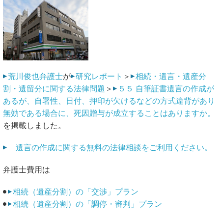
荒川俊也弁護士
が
研究レポート
＞
相続・遺言・遺産分
割・遺留分に関する法律問題
＞
５５ 自筆証書遺言の作成が
あるが、自署性、日付、押印が欠けるなどの方式違背があり
無効である場合に、死因贈与が成立することはありますか。
を掲載しました。
遺言の作成に関する無料の法律相談をご利用ください。
弁護士費用は
相続（遺産分割）の「交渉」プラン
相続（遺産分割）の「調停・審判」プラン