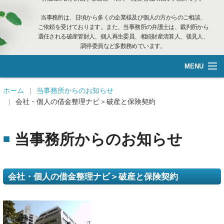
当事務所は、日頃から多くの企業様及び個人の方からのご相談、
ご依頼を受けております。また、当事務所の弁護士は、裁判所から
選任される破産管財人、個人再生委員、相続財産清算人、後見人、
調停委員など多数務めています。
MENU
総合案内
ホーム
当事務所からのお知らせ
会社・個人の借金整理ナビ＞破産と保険契約
不動産管理
当事務所からのお知らせ
企業再生·個人借金
離婚相談
会社・個人の借金整理ナビ＞破産と保険契約
遺言管理