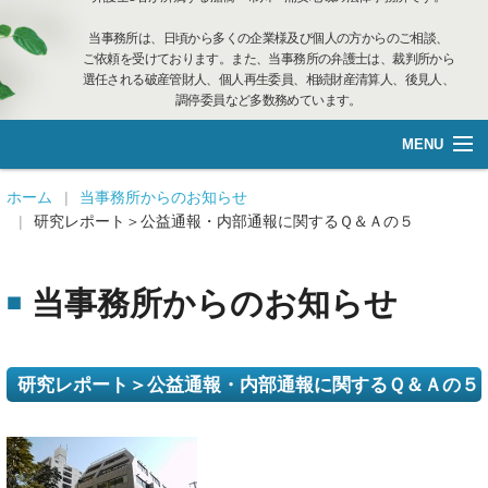
当事務所は、日頃から多くの企業様及び個人の方からのご相談、
ご依頼を受けております。また、当事務所の弁護士は、裁判所から
選任される破産管財人、個人再生委員、相続財産清算人、後見人、
調停委員など多数務めています。
MENU
総合案内
ホーム
当事務所からのお知らせ
研究レポート＞公益通報・内部通報に関するＱ＆Ａの５
不動産管理
当事務所からのお知らせ
企業再生·個人借金
離婚相談
研究レポート＞公益通報・内部通報に関するＱ＆Ａの５
遺言管理