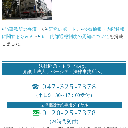
当事務所の弁護士
が
研究レポート
＞
公益通報・内部通報
に関するＱ＆Ａ
＞
５ 内部通報制度の周知について
を掲載
しました。
法律問題・トラブルは、
弁護士法人リバーシティ法律事務所へ。
☎
047-325-7378
（平日9：30～17：00受付）
法律相談予約専用ダイヤル
0120-25-7378
（24時間受付）