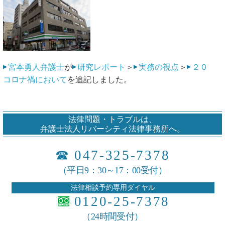
宮本勇人弁護士
が
研究レポート
＞
実務の視点
＞
２０
コロナ禍において
を追記しました。
法律問題・トラブルは、
弁護士法人リバーシティ法律事務所へ。
☎
047-325-7378
（平日9：30～17：00受付）
法律相談予約専用ダイヤル
0120-25-7378
（24時間受付）