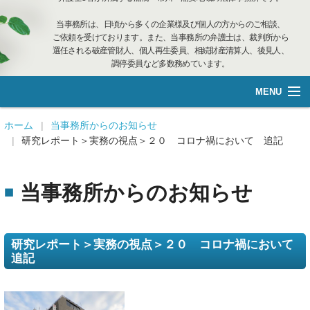
当事務所は、日頃から多くの企業様及び個人の方からのご相談、
ご依頼を受けております。また、当事務所の弁護士は、裁判所から
選任される破産管財人、個人再生委員、相続財産清算人、後見人、
調停委員など多数務めています。
MENU
総合案内
ホーム
当事務所からのお知らせ
研究レポート＞実務の視点＞２０ コロナ禍において 追記
不動産管理
当事務所からのお知らせ
企業再生·個人借金
離婚相談
研究レポート＞実務の視点＞２０ コロナ禍において
追記
遺言管理