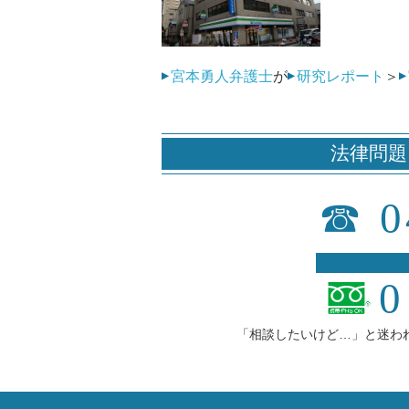
宮本勇人弁護士
が
研究レポート
＞
法律問題
☎
0
0
「相談したいけど…」と迷わ