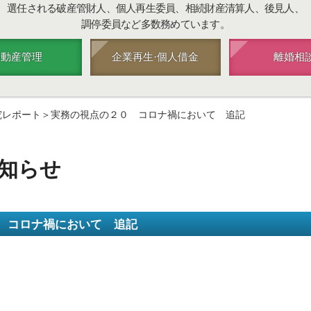
選任される破産管財人、個人再生委員、相続財産清算人、後見人、
調停委員など多数務めています。
不動産管理
企業再生·個人借金
離婚相
究レポート＞実務の視点の２０ コロナ禍において 追記
知らせ
 コロナ禍において 追記