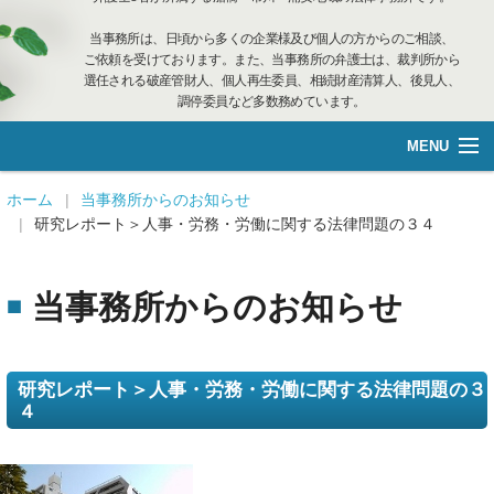
当事務所は、日頃から多くの企業様及び個人の方からのご相談、
ご依頼を受けております。また、当事務所の弁護士は、裁判所から
選任される破産管財人、個人再生委員、相続財産清算人、後見人、
調停委員など多数務めています。
MENU
総合案内
ホーム
当事務所からのお知らせ
研究レポート＞人事・労務・労働に関する法律問題の３４
不動産管理
当事務所からのお知らせ
企業再生·個人借金
離婚相談
研究レポート＞人事・労務・労働に関する法律問題の３
４
遺言管理