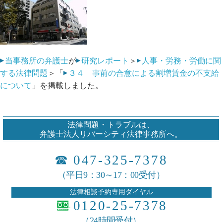
当事務所の弁護士
が
研究レポート
＞
人事・労務・労働に関
する法律問題
＞「
３４ 事前の合意による割増賃金の不支給
について
」を掲載しました。
法律問題・トラブルは、
弁護士法人リバーシティ法律事務所へ。
☎
047-325-7378
（平日9：30～17：00受付）
法律相談予約専用ダイヤル
0120-25-7378
（24時間受付）