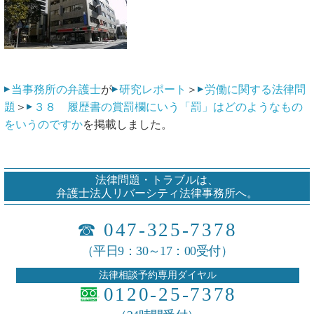
当事務所の弁護士
が
研究レポート
＞
労働に関する法律問
題
＞
３８ 履歴書の賞罰欄にいう「罰」はどのようなもの
をいうのですか
を掲載しました。
法律問題・トラブルは、
弁護士法人リバーシティ法律事務所へ。
☎
047-325-7378
（平日9：30～17：00受付）
法律相談予約専用ダイヤル
0120-25-7378