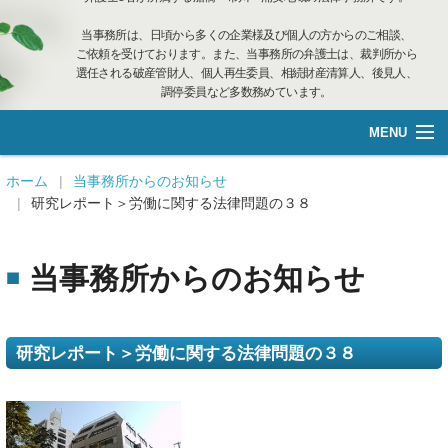
当事務所は、日頃から多くの企業様及び個人の方からのご相談、
ご依頼を受けております。また、当事務所の弁護士は、裁判所から
選任される破産管財人、個人再生委員、相続財産清算人、後見人、
調停委員など多数務めています。
MENU
総合案内
ホーム
当事務所からのお知らせ
研究レポート＞労働に関する法律問題の３８
不動産管理
当事務所からのお知らせ
企業再生·個人借金
離婚相談
研究レポート＞労働に関する法律問題の３８
遺言管理