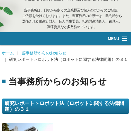
当事務所は、日頃から多くの企業様及び個人の方からのご相談、
ご依頼を受けております。また、当事務所の弁護士は、裁判所から
選任される破産管財人、個人再生委員、相続財産清算人、後見人、
調停委員など多数務めています。
MENU
総合案内
ホーム
当事務所からのお知らせ
研究レポート＞ロボット法（ロボットに関する法律問題）の３１
不動産管理
当事務所からのお知らせ
企業再生·個人借金
離婚相談
研究レポート＞ロボット法（ロボットに関する法律問
題）の３１
遺言管理