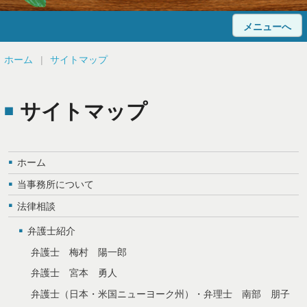
メニューへ
ホーム
ホーム
サイトマップ
当事務所について
サイトマップ
法律相談
弁護士紹介
ホーム
顧問弁護士のご案内
当事務所について
法律相談
解決事例
弁護士紹介
Q&A
弁護士 梅村 陽一郎
弁護士 宮本 勇人
研究レポート
弁護士（日本・米国ニューヨーク州）・弁理士 南部 朋子