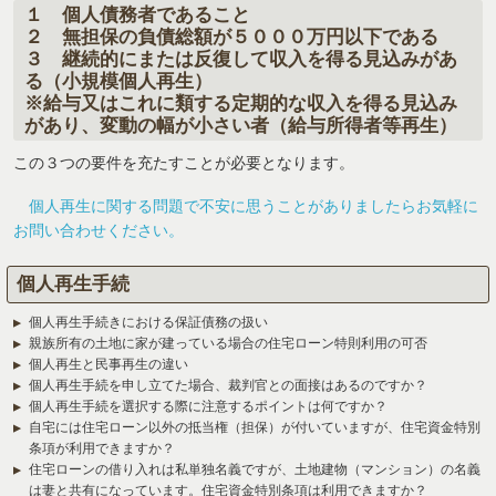
１
個人
債務者であること
２
無担保
の負債総額が
５０００万円以下
である
３
継続的
にまたは
反復して収入を得る見込みがあ
る
（小規模個人再生）
※給与又はこれに類する定期的な収入を得る見込み
があり、変動の幅が小さい者（給与所得者等再生）
この３つの要件を充たすことが必要となります。
個人再生に関する問題で不安に思うことがありましたらお気軽に
お問い合わせください。
個人再生手続
個人再生手続きにおける保証債務の扱い
親族所有の土地に家が建っている場合の住宅ローン特則利用の可否
個人再生と民事再生の違い
個人再生手続を申し立てた場合、裁判官との面接はあるのですか？
個人再生手続を選択する際に注意するポイントは何ですか？
自宅には住宅ローン以外の抵当権（担保）が付いていますが、住宅資金特別
条項が利用できますか？
住宅ローンの借り入れは私単独名義ですが、土地建物（マンション）の名義
は妻と共有になっています。住宅資金特別条項は利用できますか？