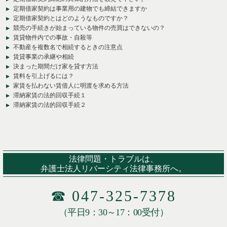
定期借家契約は事業用の建物でも締結できますか
定期借家契約とはどのようなものですか？
競売の手続きが始まっている物件の売買はできないの？
賃貸物件内での事故・自殺等
不動産を複数名で相続するときの注意点
賃貸事業の承継や相続
決まった期間だけ家を貸す方法
賃料を引上げるには？
家賃を払わない賃借人に明渡を求める方法
滞納家賃の法的回収手続１
滞納家賃の法的回収手続２
法律問題・トラブルは、
弁護士法人リバーシティ法律事務所へ。
☎
047-325-7378
（平日9：30～17：00受付）