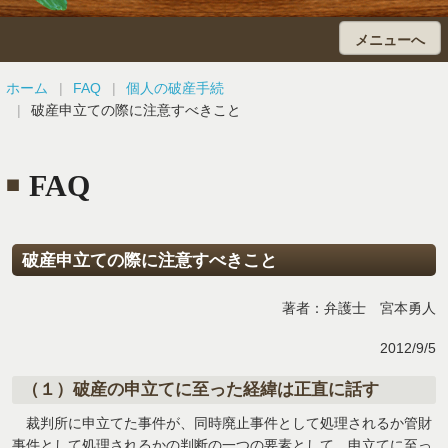
メニューへ
ホーム
ホーム
FAQ
個人の破産手続
破産申立ての際に注意すべきこと
会社の破産・民事再生
債務整理
FAQ
個人の自己破産
破産申立ての際に注意すべきこと
個人再生
著者：弁護士 宮本勇人
弁護士費用
2012/9/5
（１）破産の申立てに至った経緯は正直に話す
裁判所に申立てた事件が、同時廃止事件として処理されるか管財
事件として処理されるかの判断の一つの要素として、申立てに至っ