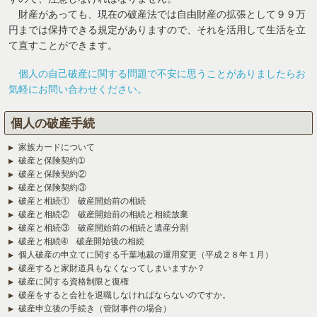
財産があっても、現在の破産法では自由財産の拡張として９９万
円までは保持できる規定がありますので、それを活用して生活を立
て直すことができます。
個人の自己破産に関する問題で不安に思うことがありましたらお
気軽にお問い合わせください。
個人の破産手続
家族カードについて
破産と保険契約➀
破産と保険契約②
破産と保険契約③
破産と相続① 破産開始前の相続
破産と相続② 破産開始前の相続と相続放棄
破産と相続③ 破産開始前の相続と遺産分割
破産と相続➃ 破産開始後の相続
個人破産の申立てに関する千葉地裁の運用変更（平成２８年１月）
破産すると家財道具もなくなってしまいますか？
破産に関する資格制限と復権
破産をすると会社を退職しなければならないのですか。
破産申立後の手続き（管財事件の場合）