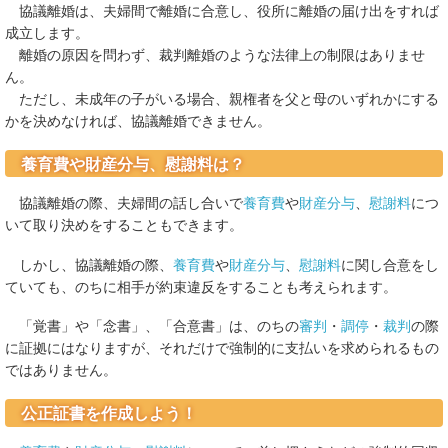
協議離婚は、夫婦間で離婚に合意し、役所に離婚の届け出をすれば
成立します。
離婚の原因を問わず、裁判離婚のような法律上の制限はありませ
ん。
ただし、未成年の子がいる場合、親権者を父と母のいずれかにする
かを決めなければ、協議離婚できません。
養育費や財産分与、慰謝料は？
協議離婚の際、夫婦間の話し合いで
養育費
や
財産分与
、
慰謝料
につ
いて取り決めをすることもできます。
しかし、協議離婚の際、
養育費
や
財産分与
、
慰謝料
に関し合意をし
ていても、のちに相手が約束違反をすることも考えられます。
「覚書」や「念書」、「合意書」は、のちの
審判
・
調停
・
裁判
の際
に証拠にはなりますが、それだけで強制的に支払いを求められるもの
ではありません。
公正証書を作成しよう！