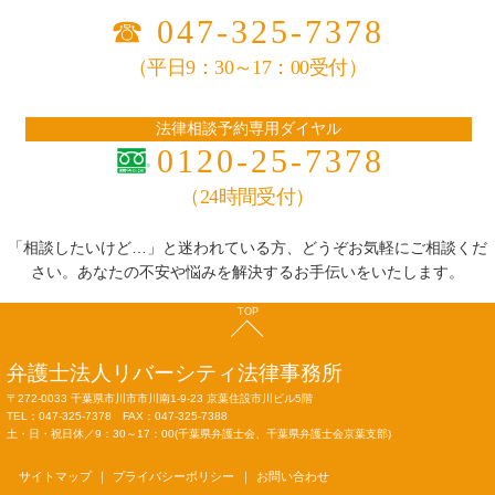
☎
047-325-7378
（平日9：30～17：00受付）
法律相談予約専用ダイヤル
0120-25-7378
（24時間受付）
「相談したいけど…」と迷われている方、どうぞお気軽にご相談くだ
さい。あなたの不安や悩みを解決するお手伝いをいたします。
TOP
弁護士法人
リバーシティ法律事務所
〒272-0033 千葉県市川市市川南1-9-23 京葉住設市川ビル5階
TEL：047-325-7378 FAX：047-325-7388
土・日・祝日休／9：30～17：00(千葉県弁護士会、千葉県弁護士会京葉支部)
サイトマップ
プライバシーポリシー
お問い合わせ