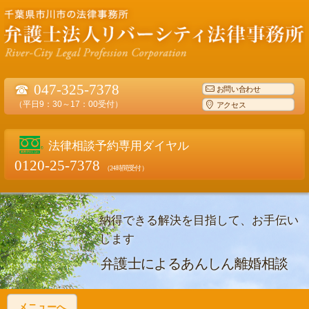
☎
047-325-7378
お問い合わせ
（平日9：30～17：00受付）
アクセス
法律相談予約専用ダイヤル
0120-25-7378
（24時間受付）
納得できる解決を目指して、お手伝い
します
弁護士によるあんしん離婚相談
メニューへ