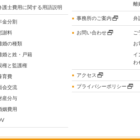
離
弁護士費用に関する用語説明
事務所のご案内
弁
年金分割
慰謝料
お問い合わせ
ご
離婚の種類
お
離婚と姓・戸籍
イ
わ
親権と監護権
アクセス
養育費
プライバシーポリシー
面会交流
財産分与
婚姻費用
DV