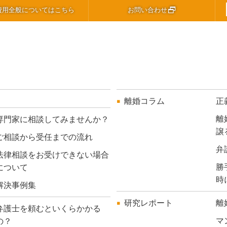
費用全般についてはこちら
お問い合わせ
離婚コラム
正
離
専門家に相談してみませんか？
譲
ご相談から受任までの流れ
弁
法律相談をお受けできない場合
勝
について
時
解決事例集
研究レポート
離
弁護士を頼むといくらかかる
マ
の？