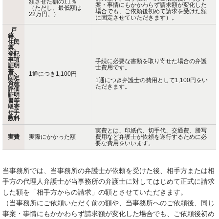
額させた額の11％
案・事情にもかかわらず請求額が変化した
（ただし、最低額は
場合でも、ご依頼後初めて請求を受けた額
22万円。）
に固定させていただきます）。
戸
籍、
住民
票、
登記
事項
手続に必要な書類を取り寄せた場合の弁護
証明
士費用です。
書、
1通につき1,100円
固定
1通につき弁護士の費用として1,100円をい
資産
ただきます。
評価
証明
書等
取寄
せ手
数料
実費とは、印紙代、切手代、交通費、謄写
実費
実際にかかった額
費用など弁護士が依頼を遂行するために必
要な費用をいいます。
当事務所では、当事務所の弁護士が依頼を受けた後、相手方または相
手方の代理人弁護士が当事務所の弁護士に対してはじめて正式に請求
した額を「相手方からの請求」の額とさせていただきます。
（当事務所にご依頼いただく前の額や、当事務所へのご依頼後、同じ
事案・事情にもかかわらず請求額が変化した場合でも、ご依頼後初め