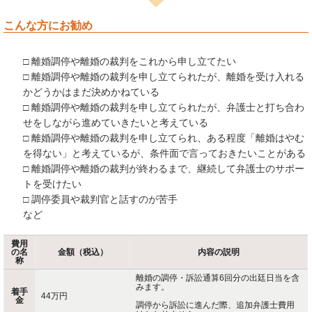
こんな方にお勧め
□ 離婚調停や離婚の裁判をこれから申し立てたい
□ 離婚調停や離婚の裁判を申し立てられたが、離婚を受け入れる
かどうかはまだ決めかねている
□ 離婚調停や離婚の裁判を申し立てられたが、弁護士と打ち合わ
せをしながら進めていきたいと考えている
□ 離婚調停や離婚の裁判を申し立てられ、ある程度「離婚はやむ
を得ない」と考えているが、条件面で言っておきたいことがある
□ 離婚調停や離婚の裁判が終わるまで、継続して弁護士のサポー
トを受けたい
□ 調停委員や裁判官と話すのが苦手
など
費用
の名
金額（税込）
内容の説明
称
離婚の調停・訴訟通算6回分の出廷日当を含
みます。
着手
44万円
金
調停から訴訟に進んだ際、追加弁護士費用