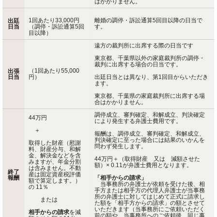
はかかりません。
1回あたり33,000円
離婚の調停・訴訟通算5回目以降の日当で
出廷
日当
（調停・訴訟通算5回
す。
目以降）
遠方の裁判所に出席する際の日当です
東京都、千葉県以外の家庭裁判所の調停・
裁判に出席する場合の日当です。
（1回あたり55,000
出張
日当
円）
出廷日当とは異なり、第1回目からいただき
ます。
東京都、千葉県の家庭裁判所に出席する場
合はかかりません。
調停成立、審判確定、和解成立、判決確定
44万円
により発生する弁護士費用です。
＋
報酬は、調停成立、審判確定、和解成立、
判決確定に至った場合には結果のいかんを
取得した財産（慰謝
問わず発生します。
料、財産分与、和解
金、解決金などを含
44万円＋（取得財産 又は 減額させた
みますが、年金分割
額）× 0.11が弁護士費用となります。
は含みません。不動
終了
産は固定資産税評価
報酬
「相手からの請求」
額で算定します。）
当事務所の弁護士が依頼を受けた後、相
の 11％
手方または相手方の代理人弁護士が当事務
所の弁護士に対してはじめて正式に請求し
または
た額を「相手方からの請求」の額とさせて
いただきます（当事務所にご依頼いただく
相手からの請求
を減
前の額や、当事務所へのご依頼後、同じ事