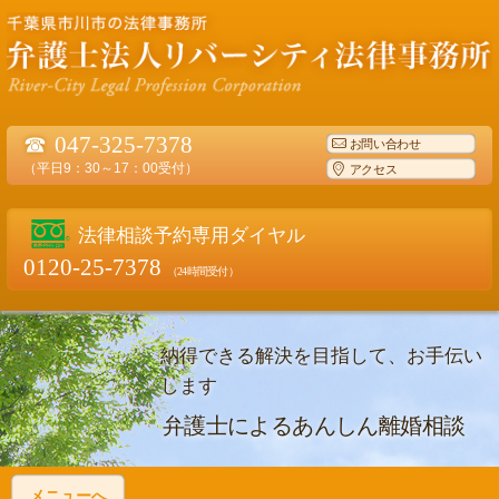
☎
047-325-7378
お問い合わせ
（平日9：30～17：00受付）
アクセス
法律相談予約専用ダイヤル
0120-25-7378
（24時間受付）
納得できる解決を目指して、お手伝い
します
弁護士によるあんしん離婚相談
メニューへ