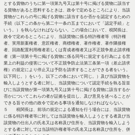
とする貨物のうちに第一項第九号又は第十号に掲げる貨物に該当す
る貨物があると思料するときは、政令で定めるところにより、当該
貨物がこれらの号に掲げる貨物に該当するか否かを認定するための
手続（以下この条から第二十一条の五までにおいて「認定手続」と
いう。）を執らなければならない。この場合において、税関長は、
政令で定めるところにより、当該貨物に係る特許権者等（特許権
者、実用新案権者、意匠権者、商標権者、著作権者、著作隣接権
者、回路配置利用権者若しくは育成者権者又は不正競争差止請求権
者（第一項第十号に掲げる貨物に係る同号に規定する行為による営
業上の利益の侵害について不正競争防止法第三条第一項（差止請求
権）の規定により停止又は予防を請求することができる者をいう。
以下同じ。）をいう。以下この条において同じ。）及び当該貨物を
輸入しようとする者に対し、当該貨物について認定手続を執る旨並
びに当該貨物が第一項第九号又は第十号に掲げる貨物に該当するか
否かについてこれらの者が証拠を提出し、及び意見を述べることが
できる旨その他の政令で定める事項を通知しなければならない。
５ 税関長は、前項の規定による通知を行う場合には、当該貨物
に係る特許権者等に対しては当該貨物を輸入しようとする者及び当
該貨物の仕出人の氏名又は名称及び住所を、当該貨物を輸入しよう
とする者に対しては当該特許権者等の氏名又は名称及び住所を、併