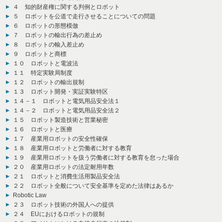
４ 知的財産権に関する判例とロボット
５ ロボットを公道で走行させることについての問題
６ ロボットの形態模倣
７ ロボットの輸出行為の差止め
８ ロボットの輸入差止め
９ ロボットと商標
１０ ロボットと電波法
１１ 特定実験局制度
１２ ロボットの輸出規制
１３ ロボット開発・実証実験特区
１４－１ ロボットと電気用品安全法１
１４－２ ロボットと電気用品安全法２
１５ ロボット製造技術と営業秘密
１６ ロボットと医療
１７ 産業用ロボットの安全性確保
１８ 産業用ロボットと労働者に対する教育
１９ 産業用ロボットを扱う労働者に対する教育を怠った場合
２０ 産業用ロボットの法定耐用年数
２１ ロボットと消費生活用製品安全法
２２ ロボット全般について安全基準を定めた法律はあるか
Robotic Law
２３ ロボット技術の外国人への提供
２４ EUにおけるロボットの規制