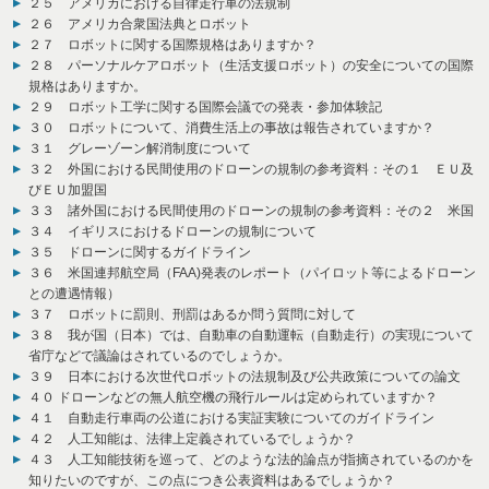
２５ アメリカにおける自律走行車の法規制
２６ アメリカ合衆国法典とロボット
２７ ロボットに関する国際規格はありますか？
２８ パーソナルケアロボット（生活支援ロボット）の安全についての国際
規格はありますか。
２９ ロボット工学に関する国際会議での発表・参加体験記
３０ ロボットについて、消費生活上の事故は報告されていますか？
３１ グレーゾーン解消制度について
３２ 外国における民間使用のドローンの規制の参考資料：その１ ＥＵ及
びＥＵ加盟国
３３ 諸外国における民間使用のドローンの規制の参考資料：その２ 米国
３４ イギリスにおけるドローンの規制について
３５ ドローンに関するガイドライン
３６ 米国連邦航空局（FAA)発表のレポート（パイロット等によるドローン
との遭遇情報）
３７ ロボットに罰則、刑罰はあるか問う質問に対して
３８ 我が国（日本）では、自動車の自動運転（自動走行）の実現について
省庁などで議論はされているのでしょうか。
３９ 日本における次世代ロボットの法規制及び公共政策についての論文
４０ ドローンなどの無人航空機の飛行ルールは定められていますか？
４１ 自動走行車両の公道における実証実験についてのガイドライン
４２ 人工知能は、法律上定義されているでしょうか？
４３ 人工知能技術を巡って、どのような法的論点が指摘されているのかを
知りたいのですが、この点につき公表資料はあるでしょうか？