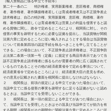
（輸入禁制品に係る申立て手続等）
第二十一条の二 特許権者、実用新案権者、意匠権者、商標権
者、著作権者、著作隣接権者若しくは育成者権者又は不正競争差止
請求権者は、自己の特許権、実用新案権、意匠権、商標権、著作
権、著作隣接権若しくは育成者権又は営業上の利益を侵害すると認
める貨物に関し、政令で定めるところにより、税関長に対し、その
侵害の事実を疎明するために必要な証拠を提出し、当該貨物が関税
法第六章に定めるところに従い輸入されようとする場合は当該貨物
について前条第四項の認定手続を執るべきことを申し立てることが
できる。この場合において、不正競争差止請求権者は、不正競争防
止法第二条第一項第一号（定義）に規定する商品等表示であつて当
該不正競争差止請求権者に係るものが需要者の間に広く認識されて
いるものであることその他の経済産業省令で定める事項について、
経済産業省令で定めるところにより、経済産業大臣の意見を求め、
その意見が記載された書面を税関長に提出しなければならない。
２ 税関長は、前項の規定による申立てがあつた場合において、
当該申立てに係る侵害の事実を疎明するに足りる証拠がないと認め
るときは、当該申立てを受理しないことができる。
３ 税関長は、第一項の規定による申立てがあつた場合におい
て、当該申立てを受理したときはその旨及び当該申立てが効力を有
する期間（税関長がその期間中に関税法第六章に定めるところに従