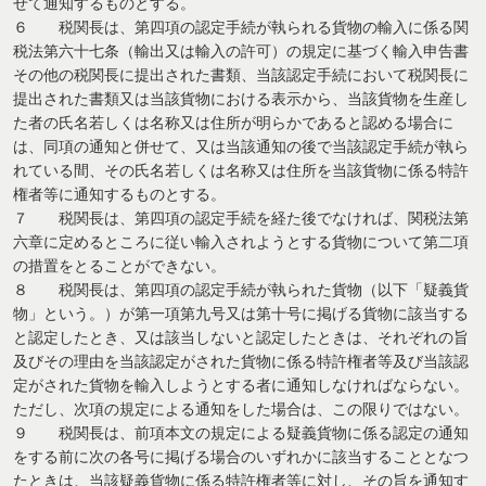
せて通知するものとする。
６ 税関長は、第四項の認定手続が執られる貨物の輸入に係る関
税法第六十七条（輸出又は輸入の許可）の規定に基づく輸入申告書
その他の税関長に提出された書類、当該認定手続において税関長に
提出された書類又は当該貨物における表示から、当該貨物を生産し
た者の氏名若しくは名称又は住所が明らかであると認める場合に
は、同項の通知と併せて、又は当該通知の後で当該認定手続が執ら
れている間、その氏名若しくは名称又は住所を当該貨物に係る特許
権者等に通知するものとする。
７ 税関長は、第四項の認定手続を経た後でなければ、関税法第
六章に定めるところに従い輸入されようとする貨物について第二項
の措置をとることができない。
８ 税関長は、第四項の認定手続が執られた貨物（以下「疑義貨
物」という。）が第一項第九号又は第十号に掲げる貨物に該当する
と認定したとき、又は該当しないと認定したときは、それぞれの旨
及びその理由を当該認定がされた貨物に係る特許権者等及び当該認
定がされた貨物を輸入しようとする者に通知しなければならない。
ただし、次項の規定による通知をした場合は、この限りではない。
９ 税関長は、前項本文の規定による疑義貨物に係る認定の通知
をする前に次の各号に掲げる場合のいずれかに該当することとなつ
たときは、当該疑義貨物に係る特許権者等に対し、その旨を通知す