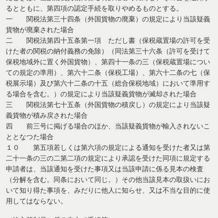
るとともに、第四項の認定手続を取りやめるものとする。
一 関税法第三十四条（外国貨物の廃棄）の規定により当該疑義
貨物が廃棄された場合
二 関税法第四十五条第一項 ただし書（保税蔵置場の許可を受
けた者の関税の納付義務の免除）（同法第三十六条（許可を受けて
保税地域外に置く外国貨物）、第四十一条の三（保税蔵置場につい
ての規定の準用）、第六十二条（保税工場）、第六十二条の七（保
税展示場）及び第六十二条の十五（総合保税地域）において準用す
る場合を含む。）の規定により当該疑義貨物が滅却された場合
三 関税法第七十五条（外国貨物の積戻し）の規定により当該疑
義貨物が積み戻された場合
四 前三号に掲げる場合のほか、当該疑義貨物が輸入されないこ
ととなつた場合
１０ 第五項若しくは第六項の規定による通知を受けた者又は第
二十一条の三の二第二項の規定により承認を受けた同項に規定する
申請者は、当該通知を受けた事項又は当該申請に係る見本の検査
（分解を含む。同条において同じ。）その他当該見本の取扱いにお
いて知り得た事項を、みだりに他人に知らせ、又は不当な目的に使
用してはならない。