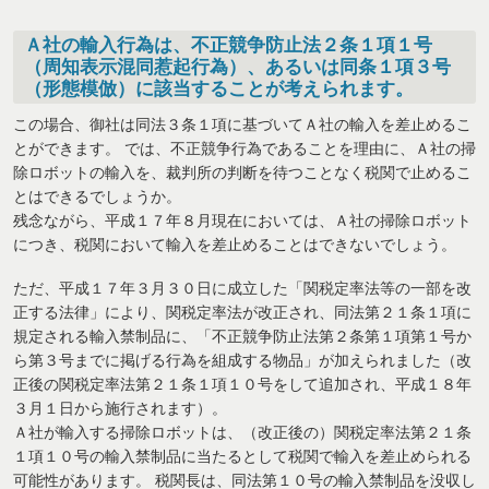
Ａ社の輸入行為は、不正競争防止法２条１項１号
（周知表示混同惹起行為）、あるいは同条１項３号
（形態模倣）に該当することが考えられます。
この場合、御社は同法３条１項に基づいてＡ社の輸入を差止めるこ
とができます。 では、不正競争行為であることを理由に、Ａ社の掃
除ロボットの輸入を、裁判所の判断を待つことなく税関で止めるこ
とはできるでしょうか。
残念ながら、平成１７年８月現在においては、Ａ社の掃除ロボット
につき、税関において輸入を差止めることはできないでしょう。
ただ、平成１７年３月３０日に成立した「関税定率法等の一部を改
正する法律」により、関税定率法が改正され、同法第２１条１項に
規定される輸入禁制品に、「不正競争防止法第２条第１項第１号か
ら第３号までに掲げる行為を組成する物品」が加えられました（改
正後の関税定率法第２１条１項１０号をして追加され、平成１８年
３月１日から施行されます）。
Ａ社が輸入する掃除ロボットは、（改正後の）関税定率法第２１条
１項１０号の輸入禁制品に当たるとして税関で輸入を差止められる
可能性があります。 税関長は、同法第１０号の輸入禁制品を没収し