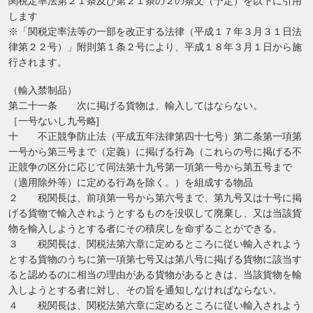
関税定率法第２１条及び第２１条の２の条文（予定）を以下に引用
します
※「関税定率法等の一部を改正する法律（平成１７年３月３１日法
律第２２号）」附則第１条２号により、平成１８年３月１日から施
行されます。
（輸入禁制品）
第二十一条 次に掲げる貨物は、輸入してはならない。
［一号ないし九号略]
十 不正競争防止法（平成五年法律第四十七号）第二条第一項第
一号から第三号まで（定義）に掲げる行為（これらの号に掲げる不
正競争の区分に応じて同法第十九号第一項第一号から第五号まで
（適用除外等）に定める行為を除く。）を組成する物品
２ 税関長は、前項第一号から第六号まで、第九号又は十号に掲
げる貨物で輸入されようとするものを没収して廃棄し、又は当該貨
物を輸入しようとする者にその積戻しを命ずることができる。
３ 税関長は、関税法第六章に定めるところに従い輸入されよう
とする貨物のうちに第一項第七号又は第八号に掲げる貨物に該当す
ると認めるのに相当の理由がある貨物があるときは、当該貨物を輸
入しようとする者に対し、その旨を通知しなければならない。
４ 税関長は、関税法第六章に定めるところに従い輸入されよう