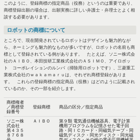
このように、登録商標の指定商品（役務）というのは重要であり、
商標登録出願の場合は、出願実務に詳しい弁護士・弁理士とよく相
談する必要があります。
ロボットの商標について
ところで、現在開発されているロボットはデザインも魅力的なが
ら、ネーミングも魅力的なものが多いですが、ロボットの名前も商
標として登録されている例があります。 たとえば、ソニー株式会
社のＡＩＢＯ、本田技研工業株式会社のＡＳＩＭＯ、アイロボッ
ト コーポレイションのルンバ（掃除用ロボットです）、三菱重工
業株式会社のｗａｋａｍａｒｕは、それぞれ商標登録がありま
す。 これらの登録商標の指定商品（役務）はどのように記載され
ているのか、その一部を紹介します。
商標権者
／商標登
登録商標
商品の区分／指定商品
録番号
ソニー株
ＡＩＢＯ
第９類
電気通信機械器具、電子計算
式会社
機用プログラムを記憶させた電子回
第４３５
路・同ＩＣカード・同磁気テープ・同
８７６８
磁気ディスク・同光ディスク・同光磁
号
気ディスク・その他の電子応用機械器