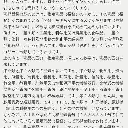
形」が入っていますね。ロボットのデザインがかわいらしいので、
おもちゃでも売れる！ということなのでしょう。
商標登録出願のときは、指定商品（役務）のほかに、その商品（役
務）が含まれている「区分」を明らかにする必要があります（商標
法第６条２項）。区分は商標法施行令の別表で定められています。
例えば、「第１類：工業用、科学用又は農業用の化学品」「第２
類：塗料、着色料及び腐食の防止用の調製品」「第３類：洗浄剤及
び化粧品」といった具合です。指定商品（役務）をいくつかのカテ
ゴリーに分類しているわけです。
上の表で「商品の区分／指定商品」欄にある数字は、商品の区分を
表しています。
第９類と第２８類での登録が多いですが、第９類は「化学用、航海
用、測量用、写真用、音響用、映像用、計量用、信号用、検査用、
救命用、教育用、計算用又は情報処理用の機械器具、光学式の機械
器具及び電気の伝導用、電気回路の開閉用、変圧用、蓄電用、電圧
調整用又は電気制御用の機械器具」です。第２８類は「がん具、遊
戯用具及び運動用具」です。そして、第７類は「加工機械、原動機
（陸上の乗物用のものを除く。）その他の機械」となっています。
ちなみに、ＡＩＢＯは別の商標登録番号（４５５３５３１号等）で
他にもいろいろな指定商品（役務）にて商標登録がされています。
たとえば、指定商品には「食肉」「マッチ」などが、指定役務には