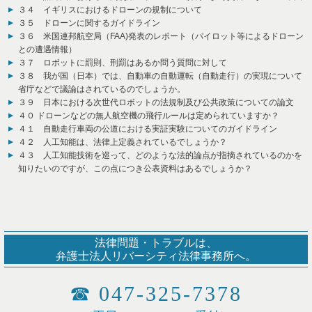
３４ イギリスにおけるドローンの規制について
３５ ドローンに関するガイドライン
３６ 米国連邦航空局（FAA)発表のレポート（パイロット等によるドローン
との遭遇情報）
３７ ロボットに罰則、刑罰はあるか問う質問に対して
３８ 我が国（日本）では、自動車の自動運転（自動走行）の実現について
省庁などで議論はされているのでしょうか。
３９ 日本における次世代ロボットの法規制及び公共政策についての論文
４０ ドローンなどの無人航空機の飛行ルールは定められていますか？
４１ 自動走行車両の公道における実証実験についてのガイドライン
４２ 人工知能は、法律上定義されているでしょうか？
４３ 人工知能技術を巡って、どのような法的論点が指摘されているのかを
知りたいのですが、この点につき公表資料はあるでしょうか？
法律問題・トラブルは、
弁護士法人リバーシティ法律事務所へ。
☎
047-325-7378