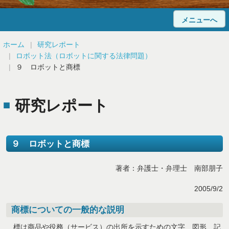
メニューへ
ホーム
ホーム
研究レポート
ロボット法（ロボットに関する法律問題）
当事務所について
９ ロボットと商標
法律相談
研究レポート
弁護士紹介
顧問弁護士のご案内
９ ロボットと商標
解決事例
著者：弁護士・弁理士 南部朋子
Q&A
2005/9/2
研究レポート
商標についての一般的な説明
標は商品や役務（サービス）の出所を示すための文字、図形、記