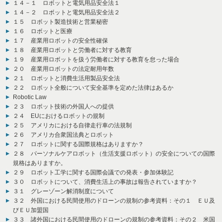
１４－１ ロボットと電気用品安全法１
１４－２ ロボットと電気用品安全法２
１５ ロボット製造技術と営業秘密
１６ ロボットと医療
１７ 産業用ロボットの安全性確保
１８ 産業用ロボットと労働者に対する教育
１９ 産業用ロボットを扱う労働者に対する教育を怠った場合
２０ 産業用ロボットの法定耐用年数
２１ ロボットと消費生活用製品安全法
２２ ロボット全般について安全基準を定めた法律はあるか
Robotic Law
２３ ロボット技術の外国人への提供
２４ EUにおけるロボットの規制
２５ アメリカにおける自律走行車の法規制
２６ アメリカ合衆国法典とロボット
２７ ロボットに関する国際規格はありますか？
２８ パーソナルケアロボット（生活支援ロボット）の安全についての国際
規格はありますか。
２９ ロボット工学に関する国際会議での発表・参加体験記
３０ ロボットについて、消費生活上の事故は報告されていますか？
３１ グレーゾーン解消制度について
３２ 外国における民間使用のドローンの規制の参考資料：その１ ＥＵ及
びＥＵ加盟国
３３ 諸外国における民間使用のドローンの規制の参考資料：その２ 米国