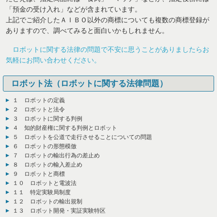
「預金の受け入れ」などが含まれています。
上記でご紹介したＡＩＢＯ以外の商標についても複数の商標登録が
ありますので、調べてみると面白いかもしれません。
ロボットに関する法律の問題で不安に思うことがありましたらお
気軽にお問い合わせください。
ロボット法（ロボットに関する法律問題）
１ ロボットの定義
２ ロボットと法令
３ ロボットに関する判例
４ 知的財産権に関する判例とロボット
５ ロボットを公道で走行させることについての問題
６ ロボットの形態模倣
７ ロボットの輸出行為の差止め
８ ロボットの輸入差止め
９ ロボットと商標
１０ ロボットと電波法
１１ 特定実験局制度
１２ ロボットの輸出規制
１３ ロボット開発・実証実験特区