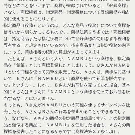
号などのことをいいます。商標が登録されていると、「登録商標」
となり、商標権者は、指定商品・指定役務について登録商標を独占
的に使えることになります。
指定商品（役務）というのは、どんな商品（役務）について商標を
使うのかを明らかにするものです。商標法第２５条では「商標権者
は、指定商品または指定役務について登録商標の使用をする権利を
専有する」と規定されているので、指定商品または指定役務の内容
によって、商標権者の権利の範囲がきまってきます。
たとえば、Ａさんという人が、ＮＡＭＢＵという商標を、指定商
品を「鉛筆」として商標登録したとしましょう。ＢさんがＮＡＭＢ
Ｕという商標を使って鉛筆を販売したら、Ａさんは、商標法に基づ
いて、Ｂさんに「ＮＡＭＢＵという商標を使って鉛筆を販売する
な」といえます。しかし、Ｂさんがお煎餅を売っていた場合、基本
的にＡさんはＢさんに「ＮＡＭＢＵという商標を使ってお煎餅を販
売するな」とはいえません。
もっとも、ＢさんがＮＡＭＢＵという商標を使ってサインペンを販
売したら、ＡさんはＢさんの行為を差止めることができるでしょ
う。なぜなら、Ａさんの商標の指定商品は鉛筆ですが、この指定商
品と類似する商品に「ＮＡＭＢＵ」を使用した場合も、Ａさんの商
標権を侵害したことになるからです（商標法第３７条１項）。