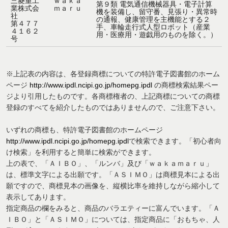
三菱重工
ｗａｋａ
第９類
電気通信機械器具・電子計算
業株式会
ｍａｒｕ
機を装備し、留守番、見張り・異常時
社
の通報、健康管理を主機能とする２
第４７７
手、車輪走行式人型ロボット（産業
４１６２
用・医療用・遊戯用のものを除く。）
号
※上記表の内容は、各登録商標についての特許電子図書館のホーム
ページ
http://www.ipdl.ncipi.go.jp/homepg.ipdl
の商標検索結果ペー
ジより引用したものです。各商標権者の、上記商標についての商標
登録のすべてを紹介したものではありませんので、ご注意下さい。
いずれの商標も、特許電子図書館のホームページ
http://www.ipdl.ncipi.go.jp/homepg.ipdl
で検索できます。「初心者向
け検索」を利用すると簡単に検索ができます。
上の表で、「ＡＩＢＯ」、「ルンバ」及び「ｗａｋａｍａｒｕ」
は、標準文字による出願です。「ＡＳＩＭＯ」は商標見本による出
願ですので、商標見本の画像を、縦横比率を維持しながら縮小して
表示してあります。
指定商品の欄をみると、商品のバラエティーに富んでいます。「Ａ
ＩＢＯ」と「ＡＳＩＭＯ」については、指定商品に「おもちゃ、人