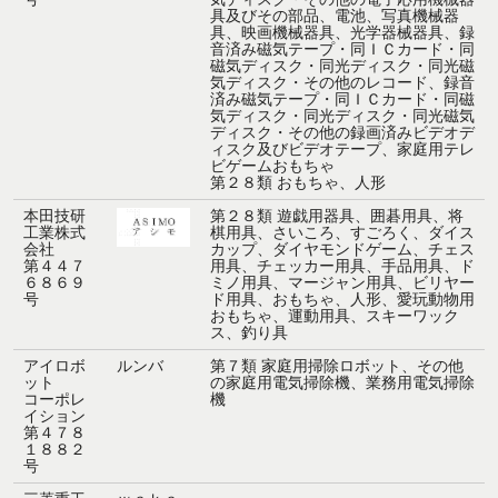
具及びその部品、電池、写真機械器
具、映画機械器具、光学器械器具、録
音済み磁気テープ・同ＩＣカード・同
磁気ディスク・同光ディスク・同光磁
気ディスク・その他のレコード、録音
済み磁気テープ・同ＩＣカード・同磁
気ディスク・同光ディスク・同光磁気
ディスク・その他の録画済みビデオデ
ィスク及びビデオテープ、家庭用テレ
ビゲームおもちゃ
第２８類
おもちゃ、人形
本田技研
第２８類
遊戯用器具、囲碁用具、将
工業株式
棋用具、さいころ、すごろく、ダイス
会社
カップ、ダイヤモンドゲーム、チェス
第４４７
用具、チェッカー用具、手品用具、ド
６８６９
ミノ用具、マージャン用具、ビリヤー
号
ド用具、おもちゃ、人形、愛玩動物用
おもちゃ、運動用具、スキーワック
ス、釣り具
アイロボ
ルンバ
第７類
家庭用掃除ロボット、その他
ット
の家庭用電気掃除機、業務用電気掃除
コーポレ
機
イション
第４７８
１８８２
号