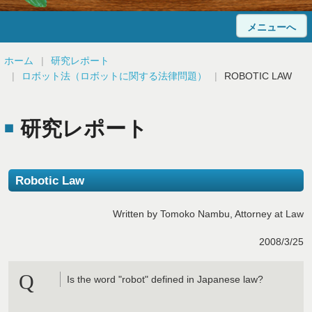
メニューへ
ホーム
ホーム
研究レポート
ロボット法（ロボットに関する法律問題）
ROBOTIC LAW
当事務所について
法律相談
研究レポート
弁護士紹介
Robotic Law
顧問弁護士のご案内
Written by Tomoko Nambu, Attorney at Law
解決事例
2008/3/25
Q&A
Q
Is the word "robot" defined in Japanese law?
研究レポート