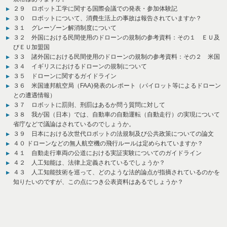
２９ ロボット工学に関する国際会議での発表・参加体験記
３０ ロボットについて、消費生活上の事故は報告されていますか？
３１ グレーゾーン解消制度について
３２ 外国における民間使用のドローンの規制の参考資料：その１ ＥＵ及
びＥＵ加盟国
３３ 諸外国における民間使用のドローンの規制の参考資料：その２ 米国
３４ イギリスにおけるドローンの規制について
３５ ドローンに関するガイドライン
３６ 米国連邦航空局（FAA)発表のレポート（パイロット等によるドローン
との遭遇情報）
３７ ロボットに罰則、刑罰はあるか問う質問に対して
３８ 我が国（日本）では、自動車の自動運転（自動走行）の実現について
省庁などで議論はされているのでしょうか。
３９ 日本における次世代ロボットの法規制及び公共政策についての論文
４０ ドローンなどの無人航空機の飛行ルールは定められていますか？
４１ 自動走行車両の公道における実証実験についてのガイドライン
４２ 人工知能は、法律上定義されているでしょうか？
４３ 人工知能技術を巡って、どのような法的論点が指摘されているのかを
知りたいのですが、この点につき公表資料はあるでしょうか？