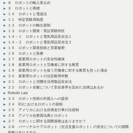
８ ロボットの輸入差止め
９ ロボットと商標
１０ ロボットと電波法
１１ 特定実験局制度
１２ ロボットの輸出規制
１３ ロボット開発・実証実験特区
１４－１ ロボットと電気用品安全法１
１４－２ ロボットと電気用品安全法２
１５ ロボット製造技術と営業秘密
１６ ロボットと医療
１７ 産業用ロボットの安全性確保
１８ 産業用ロボットと労働者に対する教育
１９ 産業用ロボットを扱う労働者に対する教育を怠った場合
２０ 産業用ロボットの法定耐用年数
２１ ロボットと消費生活用製品安全法
２２ ロボット全般について安全基準を定めた法律はあるか
Robotic Law
２３ ロボット技術の外国人への提供
２４ EUにおけるロボットの規制
２５ アメリカにおける自律走行車の法規制
２６ アメリカ合衆国法典とロボット
２７ ロボットに関する国際規格はありますか？
２８ パーソナルケアロボット（生活支援ロボット）の安全についての国際
規格はありますか。