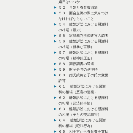
婚日はいつか
５２ 再婚と養育費減額
５３ 面会交流の際に気をつけ
なければならないこと
５４ 離婚訴訟における慰謝料
の相場（暴力）
５５ 家庭裁判所調査官の調査
５６ 離婚訴訟における慰謝料
の相場（粗暴な言動）
５７ 離婚訴訟における慰謝料
の相場（精神的圧迫）
５８ 調停調書の送達
５９ 財産分与の基準時
６０ 婚氏続称と子の氏の変更
許可
６１ 離婚訴訟における慰謝
料の相場（悪意の遺棄）
６２ 離婚訴訟における慰謝料
の相場（経済的事情）
６３ 離婚訴訟における慰謝料
の相場（子との交流阻害）
６４ 離婚訴訟における慰謝
料の相場（犯罪行為）
６５ 相手方から養育費を支払