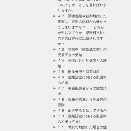
いのですが、どこを見ればわか
りますか。
４２ 調停離婚や裁判離婚した
事実は、戸籍の記載から分かっ
てしまいますか？ どちら
が申し立てたか、慰謝料支払い
の事実は戸籍に記載されます
か？
４３ 別居中（離婚成立前）の
児童手当の受給
４４ 外国に住む配偶者との離
婚
４５ 財産分与と特有財産
４６ 離婚訴訟における慰謝料
の相場
４７ 有責配偶者からの離婚請
求
４８ 親権の帰属と母性優先の
原則
４９ 面会交流を禁止できるか
５０ 離婚訴訟における慰謝料
の相場（不貞）
５１ 裁判で離婚した場合の離