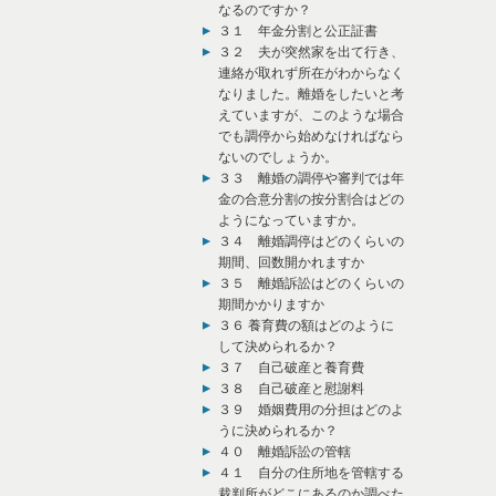
なるのですか？
３１ 年金分割と公正証書
３２ 夫が突然家を出て行き、
連絡が取れず所在がわからなく
なりました。離婚をしたいと考
えていますが、このような場合
でも調停から始めなければなら
ないのでしょうか。
３３ 離婚の調停や審判では年
金の合意分割の按分割合はどの
ようになっていますか。
３４ 離婚調停はどのくらいの
期間、回数開かれますか
３５ 離婚訴訟はどのくらいの
期間かかりますか
３６ 養育費の額はどのように
して決められるか？
３７ 自己破産と養育費
３８ 自己破産と慰謝料
３９ 婚姻費用の分担はどのよ
うに決められるか？
４０ 離婚訴訟の管轄
４１ 自分の住所地を管轄する
裁判所がどこにあるのか調べた