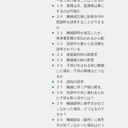
一括で受け取ることはできるか
１９ 親権は夫、監護権は妻に
するのは可能か
２０ 離婚成立後に財産分与や
慰謝料を請求することができる
か
２１ 離婚調停が成立したが、
将来養育費が支払われるか心配
２２ 別居中の妻から生活費を
請求されている
２３ 家庭裁判所の調査官
２４ 離婚後の姓の変更
２５ 子供が生まれる前に離婚
した場合，子供の親権はどうな
るか
２６ 認知の請求
２７ 離婚に伴う戸籍の変化
２８ 別居中の夫に連れ去られ
た子供を取り戻すには？
２９ 離婚調停に相手方が出て
こなかった場合、どうなるので
すか？
３０ 離婚訴訟（裁判）に相手
方が出てこなかった場合はどう