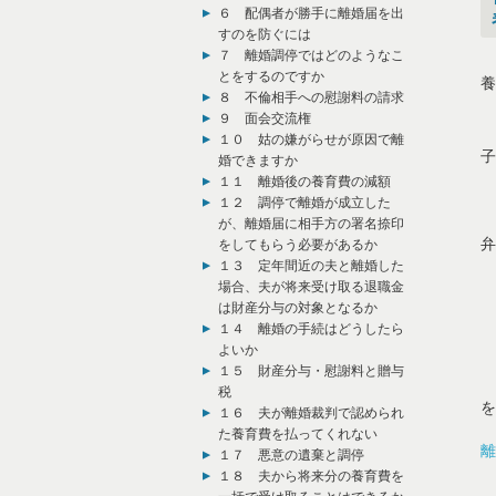
６ 配偶者が勝手に離婚届を出
すのを防ぐには
７ 離婚調停ではどのようなこ
元
とをするのですか
養
８ 不倫相手への慰謝料の請求
９ 面会交流権
仮
１０ 姑の嫌がらせが原因で離
子
婚できますか
１１ 離婚後の養育費の減額
離
１２ 調停で離婚が成立した
が、離婚届に相手方の署名捺印
弁
をしてもらう必要があるか
１３ 定年間近の夫と離婚した
場合、夫が将来受け取る退職金
は財産分与の対象となるか
１４ 離婚の手続はどうしたら
よいか
１５ 財産分与・慰謝料と贈与
税
を
１６ 夫が離婚裁判で認められ
た養育費を払ってくれない
離
１７ 悪意の遺棄と調停
１８ 夫から将来分の養育費を