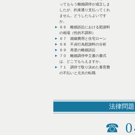
ってもらう離婚調停が成立しま
したが、約束通り支払ってくれ
ません。どうしたらよいです
か。
６６ 離婚訴訟における慰謝料
の相場（性的不調和）
６７ 婚姻費用と住宅ローン
６８ 不貞行為慰謝料の分析
６９ 再度の離婚訴訟
７０ 離婚調停申立書の書式
は、どこでもらえますか。
７１ 調停で取り決めた養育費
の不払いと元夫の転職
法律問題
☎
0