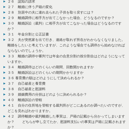
２６ 認知の請求
２７ 離婚に伴う戸籍の変化
２８ 別居中の夫に連れ去られた子供を取り戻すには？
２９ 離婚調停に相手方が出てこなかった場合、どうなるのですか？
３０ 離婚訴訟（裁判）に相手方が出てこなかった場合はどうなるのです
か？
３１ 年金分割と公正証書
３２ 夫が突然家を出て行き、連絡が取れず所在がわからなくなりました。
離婚をしたいと考えていますが、このような場合でも調停から始めなければ
ならないのでしょうか。
３３ 離婚の調停や審判では年金の合意分割の按分割合はどのようになって
いますか。
３４ 離婚調停はどのくらいの期間、回数開かれますか
３５ 離婚訴訟はどのくらいの期間かかりますか
３６ 養育費の額はどのようにして決められるか？
３７ 自己破産と養育費
３８ 自己破産と慰謝料
３９ 婚姻費用の分担はどのように決められるか？
４０ 離婚訴訟の管轄
４１ 自分の住所地を管轄する裁判所がどこにあるのか調べたいのですが、
どこを見ればわかりますか。
４２ 調停離婚や裁判離婚した事実は、戸籍の記載から分かってしまいます
か？ どちらが申し立てたか、慰謝料支払いの事実は戸籍に記載されます
か？