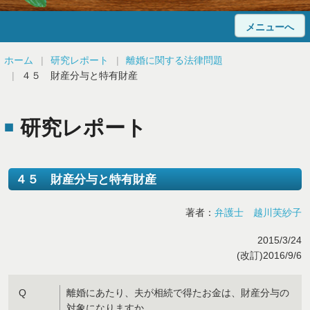
メニューへ
ホーム
ホーム
研究レポート
離婚に関する法律問題
４５ 財産分与と特有財産
当事務所について
法律相談
研究レポート
弁護士紹介
４５ 財産分与と特有財産
顧問弁護士のご案内
著者：
弁護士 越川芙紗子
解決事例
2015/3/24
Q&A
(改訂)2016/9/6
研究レポート
Q
離婚にあたり、夫が相続で得たお金は、財産分与の
対象になりますか。