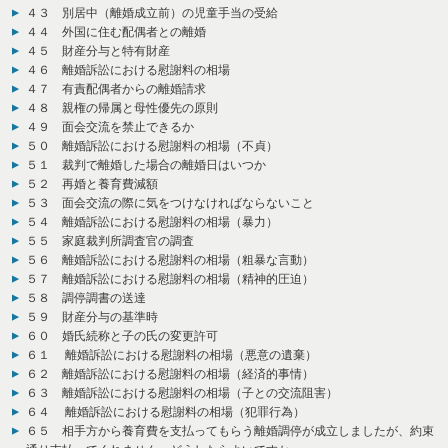
４３ 別居中（離婚成立前）の児童手当の受給
４４ 外国に住む配偶者との離婚
４５ 財産分与と特有財産
４６ 離婚訴訟における慰謝料の相場
４７ 有責配偶者からの離婚請求
４８ 親権の帰属と母性優先の原則
４９ 面会交流を禁止できるか
５０ 離婚訴訟における慰謝料の相場（不貞）
５１ 裁判で離婚した場合の離婚日はいつか
５２ 再婚と養育費減額
５３ 面会交流の際に気をつけなければならないこと
５４ 離婚訴訟における慰謝料の相場（暴力）
５５ 家庭裁判所調査官の調査
５６ 離婚訴訟における慰謝料の相場（粗暴な言動）
５７ 離婚訴訟における慰謝料の相場（精神的圧迫）
５８ 調停調書の送達
５９ 財産分与の基準時
６０ 婚氏続称と子の氏の変更許可
６１ 離婚訴訟における慰謝料の相場（悪意の遺棄）
６２ 離婚訴訟における慰謝料の相場（経済的事情）
６３ 離婚訴訟における慰謝料の相場（子との交流阻害）
６４ 離婚訴訟における慰謝料の相場（犯罪行為）
６５ 相手方から養育費を支払ってもらう離婚調停が成立しましたが、約束