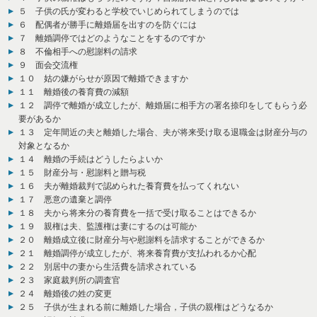
５ 子供の氏が変わると学校でいじめられてしまうのでは
６ 配偶者が勝手に離婚届を出すのを防ぐには
７ 離婚調停ではどのようなことをするのですか
８ 不倫相手への慰謝料の請求
９ 面会交流権
１０ 姑の嫌がらせが原因で離婚できますか
１１ 離婚後の養育費の減額
１２ 調停で離婚が成立したが、離婚届に相手方の署名捺印をしてもらう必
要があるか
１３ 定年間近の夫と離婚した場合、夫が将来受け取る退職金は財産分与の
対象となるか
１４ 離婚の手続はどうしたらよいか
１５ 財産分与・慰謝料と贈与税
１６ 夫が離婚裁判で認められた養育費を払ってくれない
１７ 悪意の遺棄と調停
１８ 夫から将来分の養育費を一括で受け取ることはできるか
１９ 親権は夫、監護権は妻にするのは可能か
２０ 離婚成立後に財産分与や慰謝料を請求することができるか
２１ 離婚調停が成立したが、将来養育費が支払われるか心配
２２ 別居中の妻から生活費を請求されている
２３ 家庭裁判所の調査官
２４ 離婚後の姓の変更
２５ 子供が生まれる前に離婚した場合，子供の親権はどうなるか