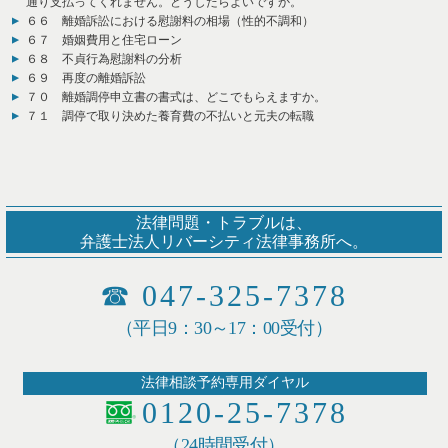
通り支払ってくれません。どうしたらよいですか。
６６ 離婚訴訟における慰謝料の相場（性的不調和）
６７ 婚姻費用と住宅ローン
６８ 不貞行為慰謝料の分析
６９ 再度の離婚訴訟
７０ 離婚調停申立書の書式は、どこでもらえますか。
７１ 調停で取り決めた養育費の不払いと元夫の転職
法律問題・トラブルは、
弁護士法人リバーシティ法律事務所へ。
☎
047-325-7378
（平日9：30～17：00受付）
法律相談予約専用ダイヤル
0120-25-7378
（24時間受付）